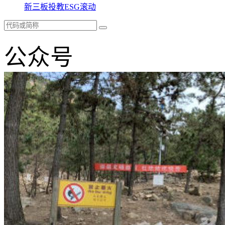
新三板
投教
ESG
滚动
公众号