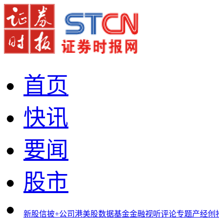
首页
快讯
要闻
股市
新股
信披+
公司
港美股
数据
基金
金融
视听
评论
专题
产经
创