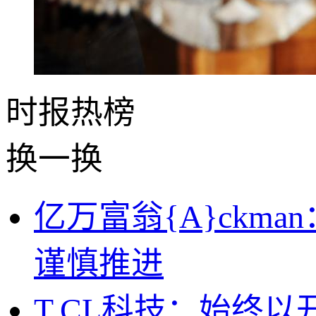
时报
热榜
换一换
亿万富翁{A}ckm
谨慎推进
T,CL科技：始终