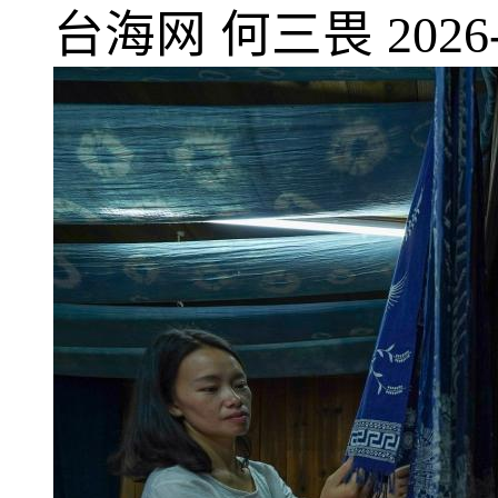
台海网
何三畏
2026