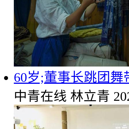
60岁;董事长跳团
中青在线
林立青
20