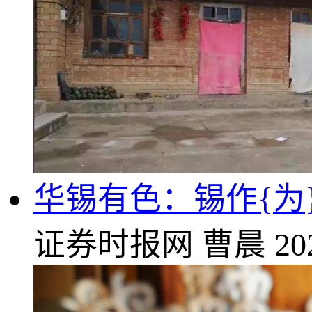
华锡有色：锡作{为
证券时报网
曹晨
20