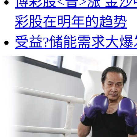
博彩股<普>涨 金沙中
彩股在明年的趋势
受益?储能需求大爆